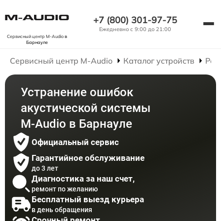
+7 (800) 301-97-75
Ежедневно с 9:00 до 21:00
Сервисный центр M-Audio
в
Барнауле
Сервисный центр M-Audio
Каталог устройств
Рем
Устранение ошибок
акустической системы
M-Audio в Барнауле
Официальный сервис
Гарантийное обслуживание
до 3 лет
Диагностика за наш счет,
ремонт по желанию
Бесплатный выезд курьера
в день обращения
Срочный ремонт